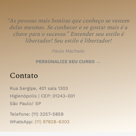
“As pessoas mais bonitas que conheço se vestem
delas mesmas. Se conhecer e se gostar mais é a
chave para o sucesso.” Entender seu estilo é
libertador!
Seu estilo é libertador!
Paula Machado
PERSONALIZE SEU CURSO →
Contato
Rua Sergipe, 401 sala 1303
Higienópolis | CEP:
01243-001
São Paulo/ SP
Telefone: (11) 3257-5859
WhatsApp:
(11) 97828-6303