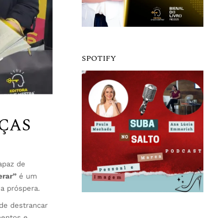
SPOTIFY
ÇAS
apaz de
erar”
é um
da próspera.
de destrancar
mentos e