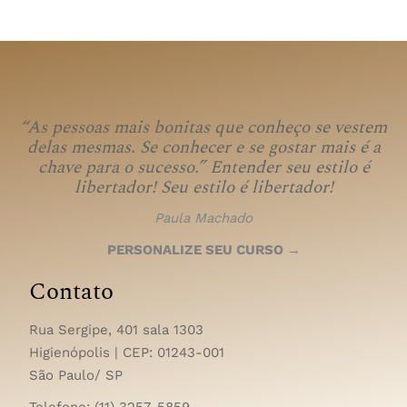
“As pessoas mais bonitas que conheço se vestem
delas mesmas. Se conhecer e se gostar mais é a
chave para o sucesso.” Entender seu estilo é
libertador!
Seu estilo é libertador!
Paula Machado
PERSONALIZE SEU CURSO →
Contato
Rua Sergipe, 401 sala 1303
Higienópolis | CEP:
01243-001
São Paulo/ SP